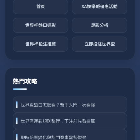
首頁
3A娛樂城優惠活動
世界杯盤口運彩
足彩分析
世界杯投注推薦
立即投注世界盃
熱門攻略
世界盃盤口怎麼看？新手入門一次看懂
世界盃運彩規則整理：下注前先看這篇
即時賠率變化與熱門賽事盤勢觀察