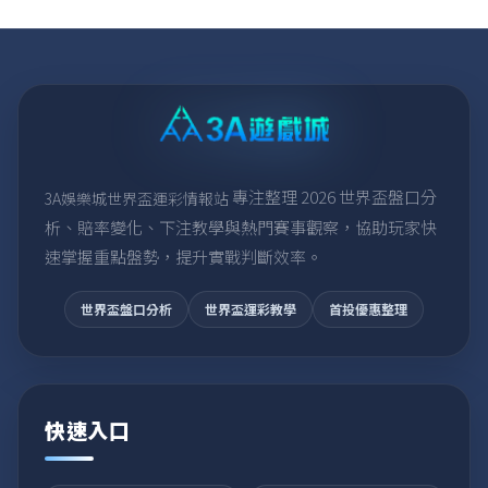
專注整理 2026 世界盃盤口分
3A娛樂城世界盃運彩情報站
析、賠率變化、下注教學與熱門賽事觀察，協助玩家快
速掌握重點盤勢，提升實戰判斷效率。
世界盃盤口分析
世界盃運彩教學
首投優惠整理
快速入口