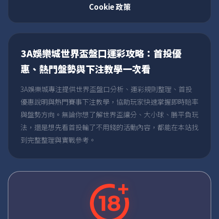
Cookie 政策
3A娛樂城世界盃盤口運彩攻略：首投優
惠、熱門盤勢與下注教學一次看
3A娛樂城專注提供世界盃盤口分析、運彩規則整理、首投
優惠說明與熱門賽事下注教學，協助玩家快速掌握即時賠率
與盤勢方向。無論你想了解世界盃讓分、大小球、勝平負玩
法，還是想先看首投輸了不用錢的活動內容，都能在本站找
到完整整理與實戰參考。