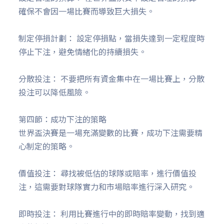
確保不會因一場比賽而導致巨大損失。
制定停損計劃： 設定停損點，當損失達到一定程度時
停止下注，避免情緒化的持續損失。
分散投注： 不要把所有資金集中在一場比賽上，分散
投注可以降低風險。
第四節：成功下注的策略
世界盃決賽是一場充滿變數的比賽，成功下注需要精
心制定的策略。
價值投注： 尋找被低估的球隊或賠率，進行價值投
注，這需要對球隊實力和市場賠率進行深入研究。
即時投注： 利用比賽進行中的即時賠率變動，找到適