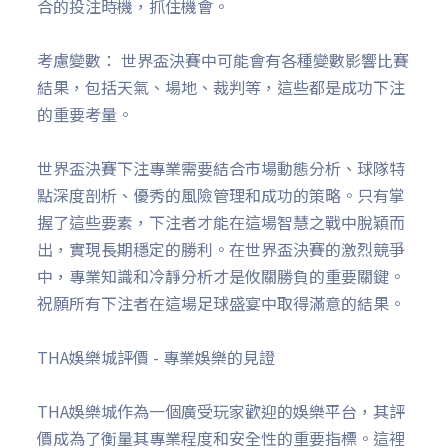
合的投注時機，抓住機會。
考慮變數： 世界盃決賽中可能會有各種變數影響比賽
結果，包括天氣、場地、裁判等，這些都是成功下注
的重要考量。
世界盃決賽下注專業需要結合市場動態分析、球隊特
點深度剖析、優秀的風險管理和成功的策略。只有掌
握了這些要素，下注者才能在這場智慧之戰中脫穎而
出，實現長期穩定的勝利。在世界盃決賽的激烈競爭
中，專業知識和冷靜分析才是攸關勝負的重要關鍵。
祝願所有下注者在這場足球盛宴中取得滿意的結果。
THA娛樂城評價 - 專業娛樂的見證
THA娛樂城作為一個廣受玩家歡迎的娛樂平台，其評
價成為了衡量其專業程度和安全性的重要指標。這裡