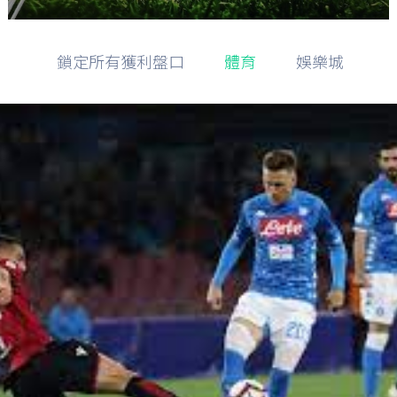
鎖定所有獲利盤口
體育
娛樂城