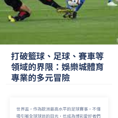
打破籃球、足球、賽車等
領域的界限：娛樂城體育
專業的多元冒險
世界盃，作為歐洲最高水平的足球賽事，不僅
吸引著全球球迷的目光，也成為博彩愛好者們