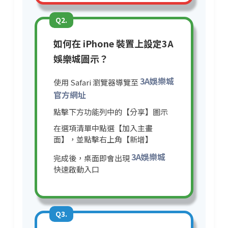
Q2.
如何在 iPhone 裝置上設定3A
娛樂城圖示？
3A娛樂城
使用 Safari 瀏覽器導覽至
官方網址
點擊下方功能列中的【分享】圖示
在選項清單中點選【加入主畫
面】，並點擊右上角【新增】
3A娛樂城
完成後，桌面即會出現
快速啟動入口
Q3.