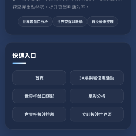
速掌握重點盤勢，提升實戰判斷效率。
世界盃盤口分析
世界盃運彩教學
首投優惠整理
快速入口
首頁
3A娛樂城優惠活動
世界杯盤口運彩
足彩分析
世界杯投注推薦
立即投注世界盃