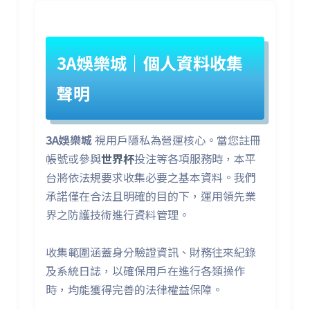
評論員詳盡解析明星
球員表現
3A娛樂城｜個人資料收集
NBA季前冠軍熱門：
專業評論員評估球隊
聲明
實力與補強情形
NBA籃球趨勢：球員
表現、戰術變化與預
3A娛樂城
視用戶隱私為營運核心。當您註冊
測分析
帳號或參與
世界杯
投注等各項服務時，本平
台將依法規要求收集必要之基本資料。我們
深入NBA：球季動
態、交易策略與成功
承諾僅在合法且明確的目的下，運用領先業
關鍵
界之防護技術進行資料管理。
深入NBA：球隊策
收集範圍涵蓋身分驗證資訊、財務往來紀錄
略、數據分析與冠軍
及系統日誌，以確保用戶在進行各類操作
之路的專業洞察
時，均能獲得完善的法律權益保障。
深入NBA：球隊策