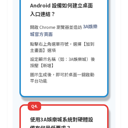
Android 設備如何建立桌面
入口連結？
3A娛樂
開啟 Chrome 瀏覽器並造訪
城官方頁面
點擊右上角選單符號，選擇【加到
主畫面】選項
設定顯示名稱（如：3A娛樂城）後
按壓【新增】
圖示生成後，即可於桌面一鍵啟動
平台功能
Q4.
使用3A娛樂城系統對硬體設
備有何最低要求？