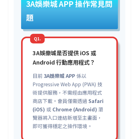
3A娛樂城 APP 操作常見問
題
Q1.
3A娛樂城是否提供 iOS 或
Android 行動應用程式？
目前
3A娛樂城 APP
係以
Progressive Web App (PWA) 技
術提供服務，不需經由應用程式
商店下載。會員僅需透過
Safari
(iOS)
或
Chrome (Android)
瀏
覽器將入口連結新增至主畫面，
即可獲得穩定之操作環境。