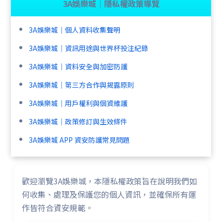
3A娛樂城服務條款｜
3A娛樂城｜隱私權政策導覽
樂城：世界盃決賽下
公開，贏錢就是這麼
世界杯投注
注專業的領袖者
簡單！
3A娛樂城｜個人資料收集聲明
3A娛樂城隱私權政策
THA娛樂城：專業指
3A娛樂城首投輸了不
｜世界杯投注
3A娛樂城｜資訊用途與世界杯投注紀錄
南，世界盃決賽下注
用錢活動完整說明
的最佳選擇
3A娛樂城Cookie 政
3A娛樂城｜資料安全與加密防護
策｜世界杯投注
NBA球迷之聲：獨家
3A娛樂城｜第三方合作與揭露原則
專訪球迷、球星，共
同譜寫籃球熱愛故
3A娛樂城｜用戶權利與個資維護
事！
3A娛樂城｜政策修訂與生效條件
NBA全明星奇蹟：驚
3A娛樂城 APP 資安防護常見問題
奇表現、球場嘉年華
一次滿載！
NBA球星的超凡之
歡迎瀏覽3A娛樂城，本隱私權政策旨在說明我們如
路：從新秀到巨星的
何收集、處理及保護您的個人資訊，並確保所有運
成長歷程
作皆符合資安規範。
NBA球星風采：專業