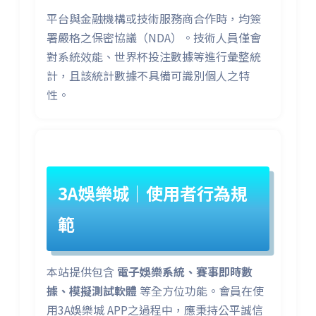
NBA專業球術大揭
平台與金融機構或技術服務商合作時，均簽
秘：進攻、防守、戰
署嚴格之保密協議（NDA）。技術人員僅會
術全覽
對系統效能、世界杯投注數據等進行彙整統
計，且該統計數據不具備可識別個人之特
性。
3A娛樂城｜使用者行為規
範
本站提供包含
電子娛樂系統、賽事即時數
據、模擬測試軟體
等全方位功能。會員在使
用3A娛樂城 APP之過程中，應秉持公平誠信