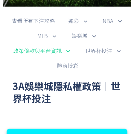
查看所有下注攻略
運彩
NBA
MLB
娛樂城
運彩用串關方式，高
THA娛樂城和LEO娛
政策條款與平台資訊
世界杯投注
倍率成為百萬富翁
樂城：世界盃決賽下
注的專業選擇
搞懂MLB運彩分析盤
打造小資族完美遊戲
體育博彩
運彩專業攻略：賠率
口：國際讓分與大小
體驗：LEO娛樂城遊
分析、投注策略與獲
THA娛樂城和
分獲利全攻略
戲攻略指南
關於3A娛樂城｜世界
世界盃盤口怎麼看？
利技巧
bet365：專業世界
3A娛樂城隱私權政策｜世
杯投注
新手入門一次看懂
決賽下注服務一指擎
輕鬆享受拉斯維加斯
運彩投注攻略：掌握
天
娛樂城黃金大冒險！
界杯投注
聯絡3A娛樂城｜世界
世界盃運彩規則整
獲勝秘訣，提升中獎
杯投注
理：下注前先看這篇
機率
THA娛樂城：極致專
JC娛樂城詐欺案大爆
業的世界盃決賽下注
發：數千玩家受騙
3A娛樂城免責聲明｜
即時賠率變化與熱門
體驗
世界杯投注
賽事盤勢觀察
2026世界盃線上投注
THA娛樂城與LEO娛
大熱潮！下注技巧大